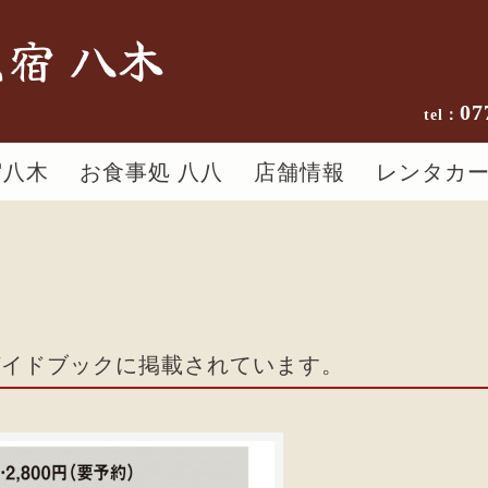
宿 八木
07
宿八木
お食事処 八八
店舗情報
レンタカ
ガイドブックに掲載されています。