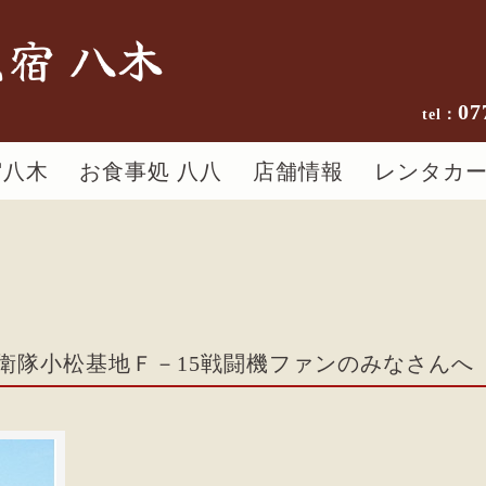
宿 八木
07
宿八木
お食事処 八八
店舗情報
レンタカ
衛隊小松基地Ｆ－15戦闘機ファンのみなさんへ