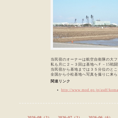
当民宿のオーナーは航空自衛隊の大フ
私も月に２～３回は基地へＦ－15戦
当民宿から基地までは３５分位のとこ
全国から小松基地へ写真を撮りに来ら
関連リンク
http://www.mod.go.jp/asdf/koma
2026-08（2）
2026-07（2）
2026-06（6）