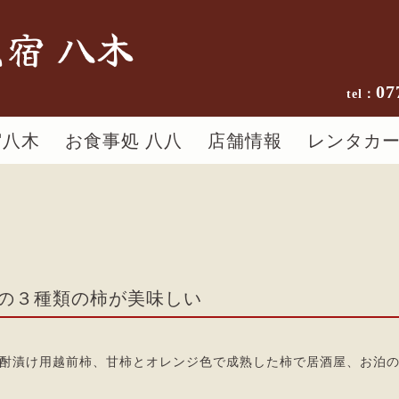
宿 八木
07
宿八木
お食事処 八八
店舗情報
レンタカ
の３種類の柿が美味しい
酎漬け用越前柿、甘柿とオレンジ色で成熟した柿で居酒屋、お泊