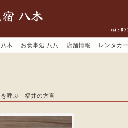
宿 八木
07
宿八木
お食事処 八八
店舗情報
レンタカ
せを呼ぶ 福井の方言