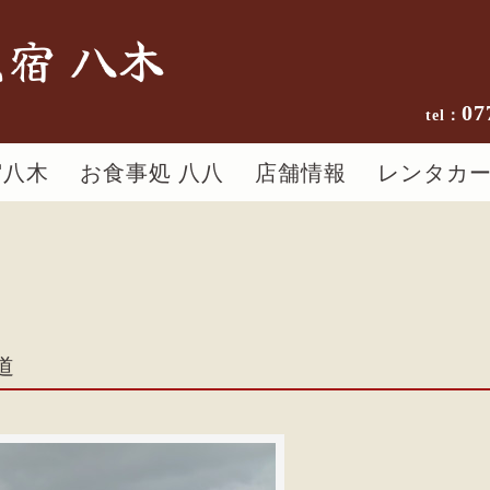
宿 八木
07
宿八木
お食事処 八八
店舗情報
レンタカ
道