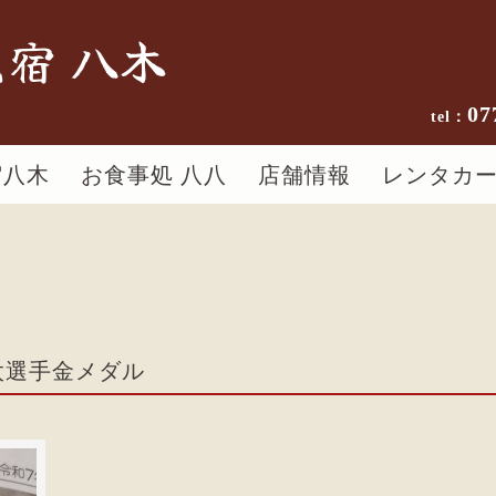
宿 八木
07
宿八木
お食事処 八八
店舗情報
レンタカ
太選手金メダル